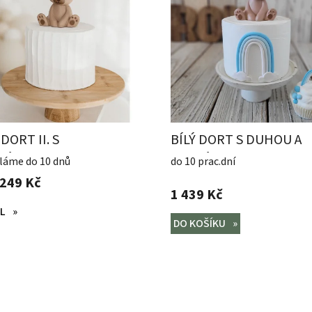
 DORT II. S
BÍLÝ DORT S DUHOU A
VÍDKEM
MEDVÍDKEM
láme do 10 dnů
do 10 prac.dní
249 Kč
1 439 Kč
L
DO KOŠÍKU