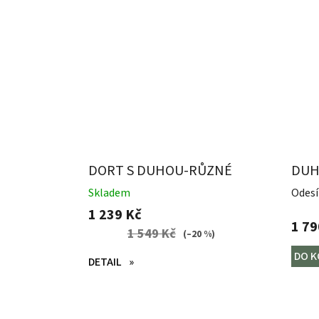
DORT S DUHOU-RŮZNÉ
DUH
BARVY
Skladem
Odesí
1 239 Kč
1 79
1 549 Kč
(–20 %)
DO K
DETAIL