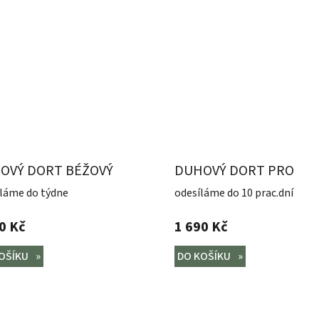
OVÝ DORT BÉŽOVÝ
DUHOVÝ DORT PRO
HOLKY
láme do týdne
odesíláme do 10 prac.dní
0 Kč
1 690 Kč
OŠÍKU
DO KOŠÍKU