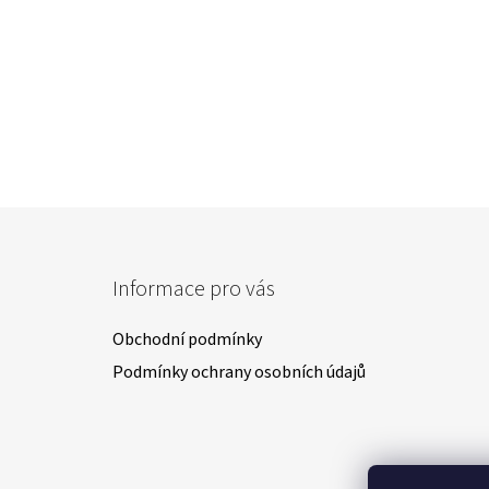
Z
á
Informace pro vás
p
a
Obchodní podmínky
t
Podmínky ochrany osobních údajů
í