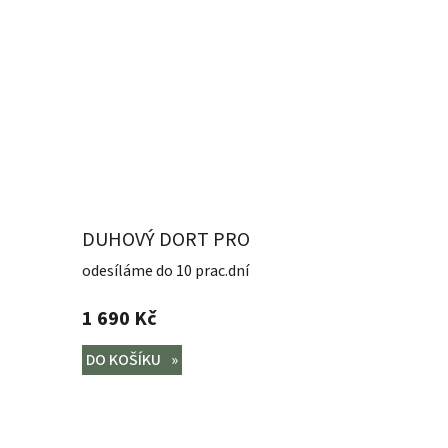
DUHOVÝ DORT PRO
KLUKY
odesíláme do 10 prac.dní
1 690 Kč
DO KOŠÍKU