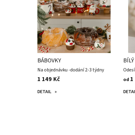
i
s
p
r
o
d
u
k
BÁBOVKY
BÍLÝ
t
MED
ů
Na objednávku -dodání 2-3 týdny
Odesí
1 149 Kč
1 
od
DETAIL
DETAI