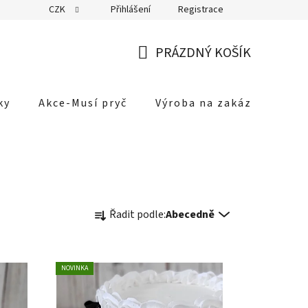
CZK
Přihlášení
Registrace
PRÁZDNÝ KOŠÍK
NÁKUPNÍ
KOŠÍK
ky
Akce-Musí pryč
Výroba na zakázku
Mů
Ř
Řadit podle:
Abecedně
a
z
e
NOVINKA
n
í