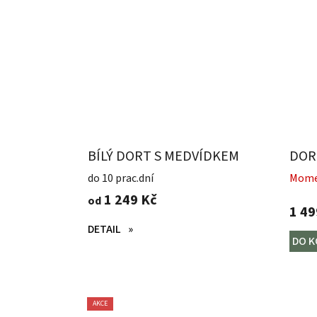
BÍLÝ DORT S MEDVÍDKEM
DOR
do 10 prac.dní
Mome
1 249 Kč
od
1 49
DETAIL
DO K
AKCE