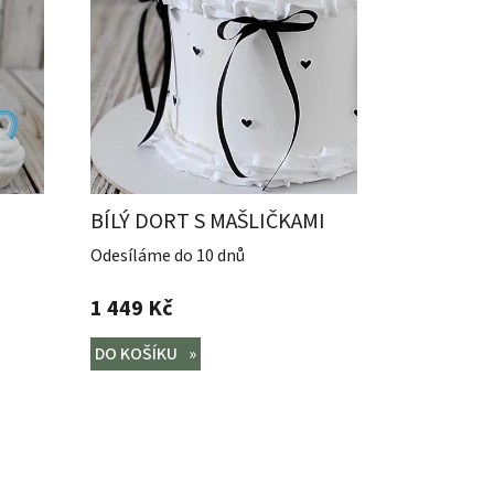
p
r
o
d
u
k
t
ů
BÍLÝ DORT S MAŠLIČKAMI
Odesíláme do 10 dnů
1 449 Kč
DO KOŠÍKU