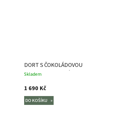
DORT S ČOKOLÁDOVOU
POLEVOU A MEDVÍDKEM
Skladem
1 690 Kč
DO KOŠÍKU