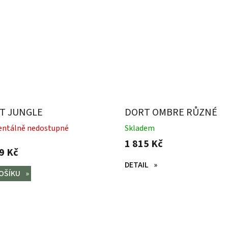
T JUNGLE
DORT OMBRE RŮZNÉ
BARVY
ntálně nedostupné
Skladem
1 815 Kč
9 Kč
DETAIL
OŠÍKU