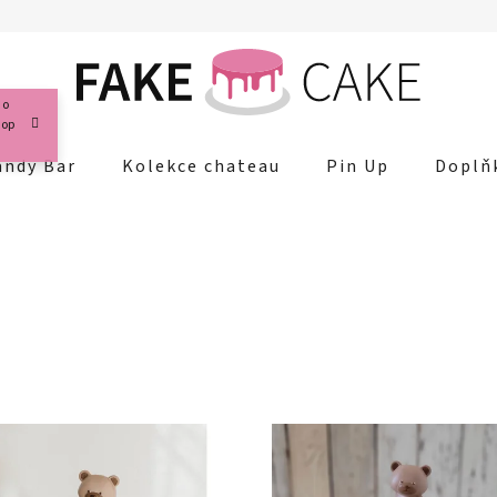
 o
hop
andy Bar
Kolekce chateau
Pin Up
Doplň