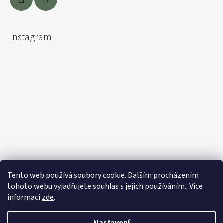
Instagram
Tento web používá soubory cookie. Dalším procházením
tohoto webu vyjadřujete souhlas s jejich používáním.. Více
informací
zde
.
Sledovat na Instagramu
Nastavení