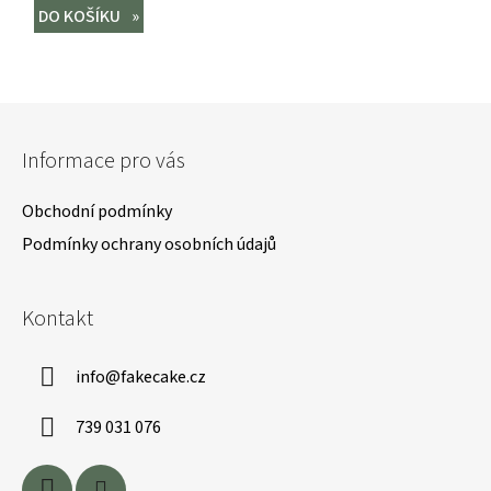
DO KOŠÍKU
Z
á
Informace pro vás
p
a
Obchodní podmínky
t
Podmínky ochrany osobních údajů
í
Kontakt
info
@
fakecake.cz
739 031 076