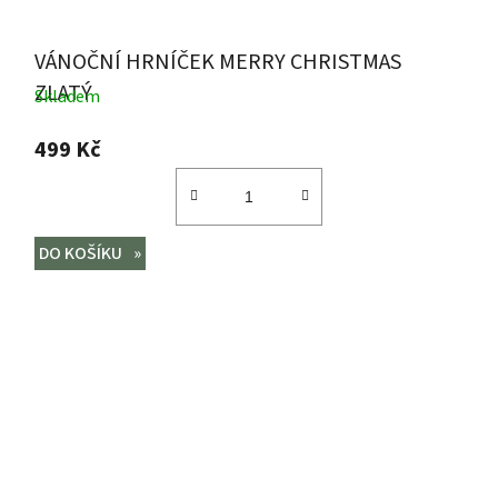
VÁNOČNÍ HRNÍČEK MERRY CHRISTMAS
ZLATÝ
Skladem
499 Kč
DO KOŠÍKU