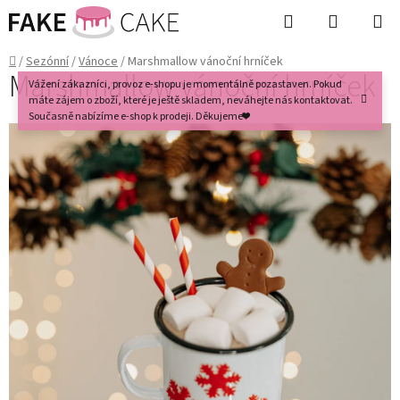
Přejít
Hledat
NÁKUPN
na
KOŠÍK
obsah
Domů
/
Sezónní
/
Vánoce
/
Marshmallow vánoční hrníček
Marshmallow vánoční hrníček
Vážení zákazníci, provoz e-shopu je momentálně pozastaven. Pokud
máte zájem o zboží, které je ještě skladem, neváhejte nás kontaktovat.
Současně nabízíme e-shop k prodeji. Děkujeme❤️