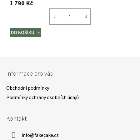
1 790 Kč
DO KOŠÍKU
Z
á
Informace pro vás
p
a
Obchodní podmínky
t
Podmínky ochrany osobních údajů
í
Kontakt
info
@
fakecake.cz