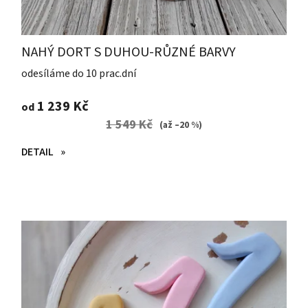
NAHÝ DORT S DUHOU-RŮZNÉ BARVY
odesíláme do 10 prac.dní
1 239 Kč
od
1 549 Kč
(až –20 %)
DETAIL