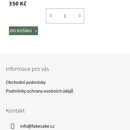
350 Kč
DO KOŠÍKU
Z
á
Informace pro vás
p
a
Obchodní podmínky
t
Podmínky ochrany osobních údajů
í
Kontakt
info
@
fakecake.cz