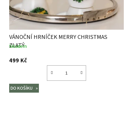
VÁNOČNÍ HRNÍČEK MERRY CHRISTMAS
ZLATÝ
Skladem
499 Kč
DO KOŠÍKU