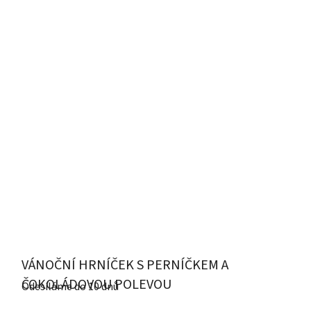
VÁNOČNÍ HRNÍČEK S PERNÍČKEM A
ČOKOLÁDOVOU POLEVOU
Odesíláme do 10 dnů