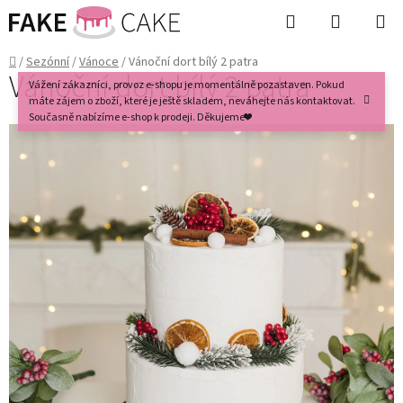
Přejít
Hledat
NÁKUPN
na
KOŠÍK
obsah
Domů
/
Sezónní
/
Vánoce
/
Vánoční dort bílý 2 patra
Vánoční dort bílý 2 patra
Vážení zákazníci, provoz e-shopu je momentálně pozastaven. Pokud
máte zájem o zboží, které je ještě skladem, neváhejte nás kontaktovat.
Současně nabízíme e-shop k prodeji. Děkujeme❤️