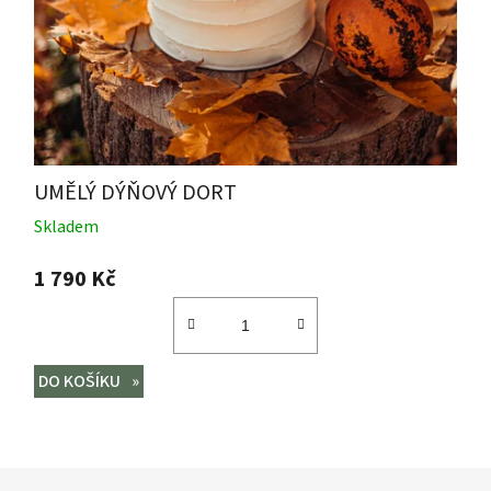
UMĚLÝ DÝŇOVÝ DORT
Skladem
1 790 Kč
DO KOŠÍKU
Z