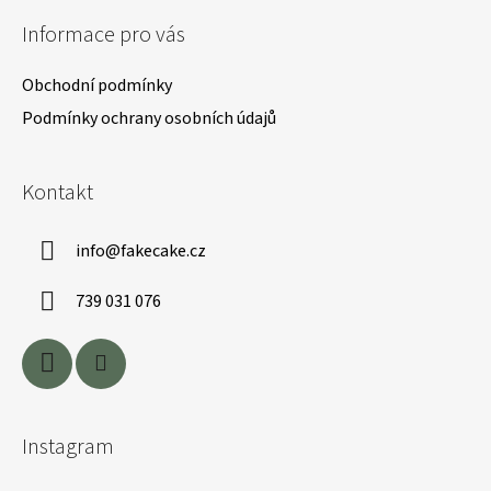
á
Informace pro vás
p
a
Obchodní podmínky
t
Podmínky ochrany osobních údajů
í
Kontakt
info
@
fakecake.cz
739 031 076
Instagram