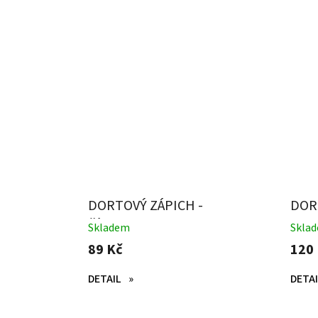
DORTOVÝ ZÁPICH -
DOR
ČÍSLICE 1
MAK
Skladem
Skla
89 Kč
120
DETAIL
DETAI