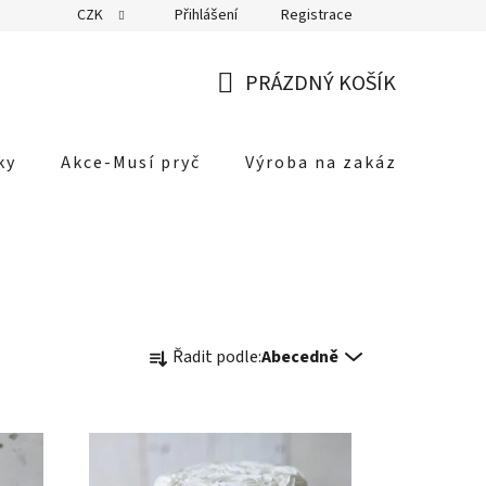
CZK
Přihlášení
Registrace
PRÁZDNÝ KOŠÍK
NÁKUPNÍ
KOŠÍK
ky
Akce-Musí pryč
Výroba na zakázku
Mů
Ř
Řadit podle:
Abecedně
a
z
e
n
í