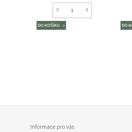
DO KOŠÍKU
DO K
Z
á
Informace pro vás
p