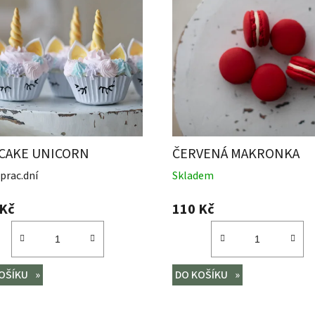
CAKE UNICORN
ČERVENÁ MAKRONKA
 prac.dní
Skladem
 Kč
110 Kč
OŠÍKU
DO KOŠÍKU