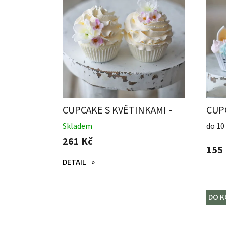
i
s
p
r
o
d
u
k
CUPCAKE S KVĚTINKAMI -
CUP
t
SADA 2 KUSY
ů
Skladem
do 10
261 Kč
155
DETAIL
DO K