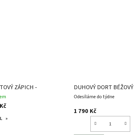
TOVÝ ZÁPICH -
DUHOVÝ DORT BÉŽOVÝ
RONKA
dem
Odesíláme do týdne
 Kč
1 790 Kč
L