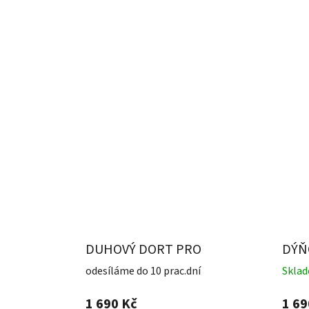
DUHOVÝ DORT PRO
DÝŇ
KLUKY
DOR
odesíláme do 10 prac.dní
Skla
1 690 Kč
1 69