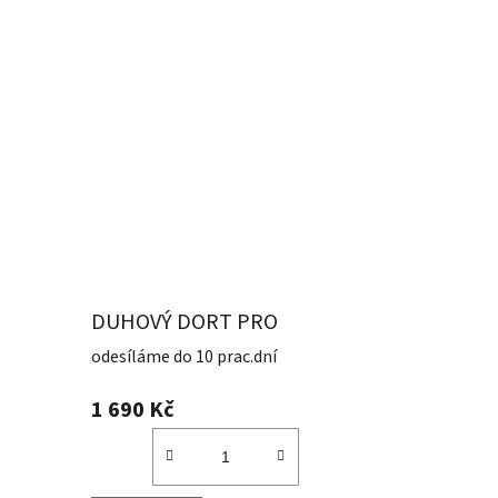
DUHOVÝ DORT PRO
HOLKY
odesíláme do 10 prac.dní
1 690 Kč