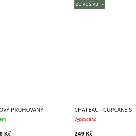
DO KOŠÍKU
OVÝ PRUHOVANÝ
CHATEAU - CUPCAKE S
T
BROŽÍ
dem
Vyprodáno
0 Kč
249 Kč