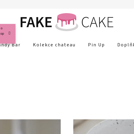
 o
hop
andy Bar
Kolekce chateau
Pin Up
Doplň