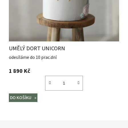
UMĚLÝ DORT UNICORN
odesíláme do 10 prac.dní
1 890 Kč
DO KOŠÍKU
Z