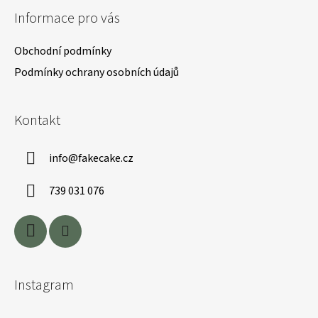
á
Informace pro vás
p
a
Obchodní podmínky
t
Podmínky ochrany osobních údajů
í
Kontakt
info
@
fakecake.cz
739 031 076
Instagram