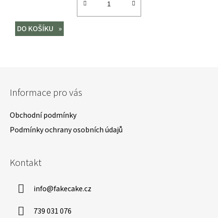
DO KOŠÍKU
Z
á
Informace pro vás
p
a
Obchodní podmínky
t
Podmínky ochrany osobních údajů
í
Kontakt
info
@
fakecake.cz
739 031 076